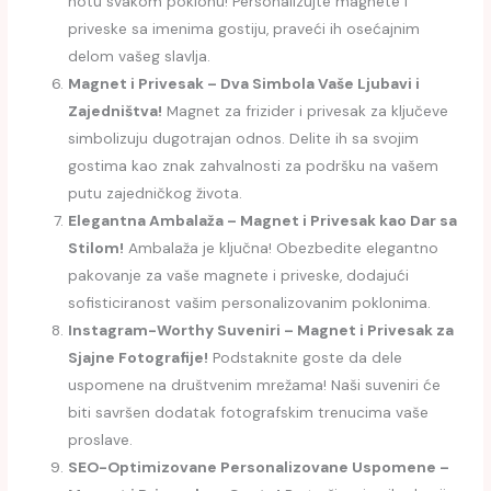
notu svakom poklonu! Personalizujte magnete i
priveske sa imenima gostiju, praveći ih osećajnim
delom vašeg slavlja.
Magnet i Privesak – Dva Simbola Vaše Ljubavi i
Zajedništva!
Magnet za frizider i privesak za ključeve
simbolizuju dugotrajan odnos. Delite ih sa svojim
gostima kao znak zahvalnosti za podršku na vašem
putu zajedničkog života.
Elegantna Ambalaža – Magnet i Privesak kao Dar sa
Stilom!
Ambalaža je ključna! Obezbedite elegantno
pakovanje za vaše magnete i priveske, dodajući
sofisticiranost vašim personalizovanim poklonima.
Instagram-Worthy Suveniri – Magnet i Privesak za
Sjajne Fotografije!
Podstaknite goste da dele
uspomene na društvenim mrežama! Naši suveniri će
biti savršen dodatak fotografskim trenucima vaše
proslave.
SEO-Optimizovane Personalizovane Uspomene –