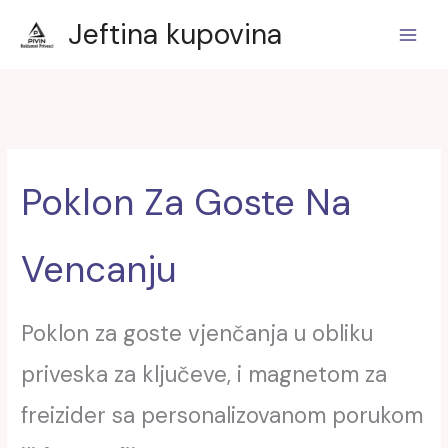
Пређи
1
2
1
1
3
20
1
2
1
1
1
8
3
6
1
Jeftina kupovina
на
производ
производа
производ
производ
производа
производа
производ
производа
производ
производ
производ
производа
производа
производа
производ
садржај
Poklon Za Goste Na
Vencanju
Poklon za goste vjenčanja u obliku
priveska za ključeve, i magnetom za
freizider sa personalizovanom porukom