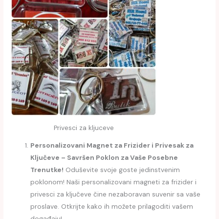
Privesci za kljuceve
Personalizovani Magnet za Frizider i Privesak za
Ključeve – Savršen Poklon za Vaše Posebne
Trenutke!
Oduševite svoje goste jedinstvenim
poklonom! Naši personalizovani magneti za frizider i
privesci za ključeve čine nezaboravan suvenir sa vaše
proslave. Otkrijte kako ih možete prilagoditi vašem
događaju!