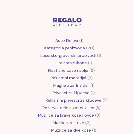
Auto Delovi
1
Kategorija proizvoda
20
Lasersko graverski proizvodi
6
Graviranje Ikona
1
Plasticne case i solje
2
Reklamni materijal
3
Magneti za frizider
1
Privesci za kljuceve
1
Reklamni privesci za kljuceve
1
Rezervni delovi za muzilice
8
Muzilice za krave koze i ovce
3
Muzilice za koze
2
Muzilice za dve koze
1