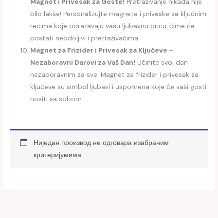
Magnet i Privesak za Goste!
Pretraživanje nikada nije
bilo lakše! Personalizujte magnete i priveske sa ključnim
rečima koje odražavaju vašu ljubavnu priču, čime će
postati neodoljivi i pretraživačima.
Magnet za Frizider i Privesak za Ključeve –
Nezaboravni Darovi za Vaš Dan!
Učinite svoj dan
nezaboravnim za sve. Magnet za frizider i privesak za
ključeve su simbol ljubavi i uspomena koje će vaši gosti
nositi sa sobom.
Ниједан производ не одговара изабраним
критеријумима.