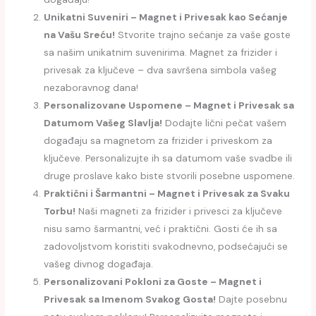
Unikatni Suveniri – Magnet i Privesak kao Sećanje
na Vašu Sreću!
Stvorite trajno sećanje za vaše goste
sa našim unikatnim suvenirima. Magnet za frizider i
privesak za ključeve – dva savršena simbola vašeg
nezaboravnog dana!
Personalizovane Uspomene – Magnet i Privesak sa
Datumom Vašeg Slavlja!
Dodajte lični pečat vašem
događaju sa magnetom za frizider i priveskom za
ključeve. Personalizujte ih sa datumom vaše svadbe ili
druge proslave kako biste stvorili posebne uspomene.
Praktični i Šarmantni – Magnet i Privesak za Svaku
Torbu!
Naši magneti za frizider i privesci za ključeve
nisu samo šarmantni, već i praktični. Gosti će ih sa
zadovoljstvom koristiti svakodnevno, podsećajući se
vašeg divnog događaja.
Personalizovani Pokloni za Goste – Magnet i
Privesak sa Imenom Svakog Gosta!
Dajte posebnu