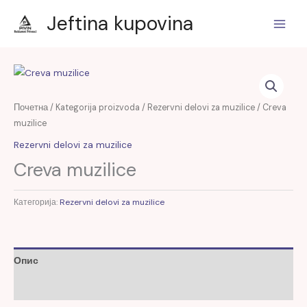
Пређи
1
2
1
1
3
20
1
2
1
1
1
8
3
6
1
Jeftina kupovina
на
производ
производа
производ
производ
производа
производа
производ
производа
производ
производ
производ
производа
производа
производа
производ
садржај
Почетна
/
Kategorija proizvoda
/
Rezervni delovi za muzilice
/ Creva
muzilice
Rezervni delovi za muzilice
Creva muzilice
Категорија:
Rezervni delovi za muzilice
Опис
Рецензије (0)