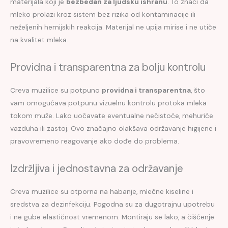
materijala koji je
bezbedan za ljudsku ishranu
. To znači da
mleko prolazi kroz sistem bez rizika od kontaminacije ili
neželjenih hemijskih reakcija. Materijal ne upija mirise i ne utiče
na kvalitet mleka.
Providna i transparentna za bolju kontrolu
Creva muzilice su potpuno
providna i transparentna
, što
vam omogućava potpunu vizuelnu kontrolu protoka mleka
tokom muže. Lako uočavate eventualne nečistoće, mehuriće
vazduha ili zastoj. Ovo značajno olakšava održavanje higijene i
pravovremeno reagovanje ako dođe do problema.
Izdržljiva i jednostavna za održavanje
Creva muzilice su otporna na habanje, mlečne kiseline i
sredstva za dezinfekciju. Pogodna su za dugotrajnu upotrebu
i ne gube elastičnost vremenom. Montiraju se lako, a čišćenje