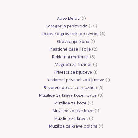
Auto Delovi
1
Kategorija proizvoda
20
Lasersko graverski proizvodi
6
Graviranje Ikona
1
Plasticne case i solje
2
Reklamni materijal
3
Magneti za frizider
1
Privesci za kljuceve
1
Reklamni privesci za kljuceve
1
Rezervni delovi za muzilice
8
Muzilice za krave koze i ovce
3
Muzilice za koze
2
Muzilice za dve koze
1
Muzilice za krave
1
Muzilica za krave obicna
1