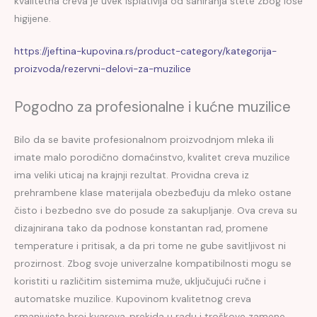
kvalitetna creva je uvek isplativija od saniranja štete zbog loše
higijene.
https://jeftina-kupovina.rs/product-category/kategorija-
proizvoda/rezervni-delovi-za-muzilice
Pogodno za profesionalne i kućne muzilice
Bilo da se bavite profesionalnom proizvodnjom mleka ili
imate malo porodično domaćinstvo, kvalitet creva muzilice
ima veliki uticaj na krajnji rezultat. Providna creva iz
prehrambene klase materijala obezbeđuju da mleko ostane
čisto i bezbedno sve do posude za sakupljanje. Ova creva su
dizajnirana tako da podnose konstantan rad, promene
temperature i pritisak, a da pri tome ne gube savitljivost ni
prozirnost. Zbog svoje univerzalne kompatibilnosti mogu se
koristiti u različitim sistemima muže, uključujući ručne i
automatske muzilice. Kupovinom kvalitetnog creva
smanjujete broj kvarova, prekida u radu i troškove zamene