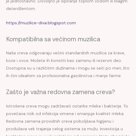
je jednostavno. Dovoljno je ispiranje toplom vodom ili blagim
deterdžentom.
https://muzilice-diva.blogspot.com
Kompatibilna sa većinom muzilica
Naša creva odgovaraju većini standardnih muzilica za krave,
koze i ovce. Možete ih koristiti kao zamenu ili rezervni deo.
Dostupna su u različitim dužinama i mogu se seći po meri, što
ih čini idealnim za profesionalna gazdinstva i manje farme.
Zašto je važna redovna zamena creva?
Istrošena creva mogu zadržavati ostatke mleka i bakterije. To
povećava rizik od infekcija vimena i smanjuje kvalitet mleka.
Redovna zamena providnih creva poboljšava higijenu i
produžava vek trajanja celog sistema za mužu. Investicija u